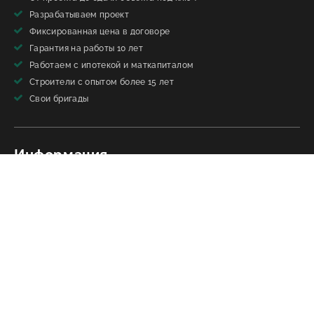
Разрабатываем проект
Фиксированная цена в договоре
Гарантия на работы 10 лет
Работаем с ипотекой и маткапиталом
Строители с опытом более 15 лет
Свои бригады
Информация
Перепечатка материалов сайта без письменного разрешения
запрещена»
Вся информация, размещённая на сайте, носит ознакомительный
характер и может отличаться от действительности.
ООО "ЕРОСН"
ИНН: 1655388139