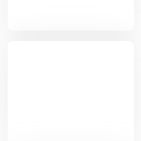
Проект одноэтажного дома с
панорамными окнами PH-101
101
3
2
9,35 х 10,55
5 950 000
₽