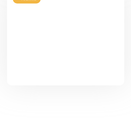
Проект одноэтажного дома с
панорамными окнами и террасой PH-100-
2
118,28
3
1
9,35 х 15,18
6 500 000
₽