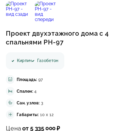
ИНФОРМАЦИЯ
КОНТАКТЫ
Проект двухэтажного дома с 4
спальнями PH-97
Написать в Телеграмм
Кирпич
Газобетон
Заказать звонок
+7(843)210-36-61
Площадь:
97
Спален:
4
Сан. узлов:
3
Габариты:
10 x 12
5 335 000
Цена
от
₽