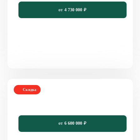
от
4 730 000
₽
Скидка
Проект одноэтажного дома 120 м² из пеноблока
с гаражом «Тангачи»
120
3
1
14,5 x 10
от
6 600 000
₽