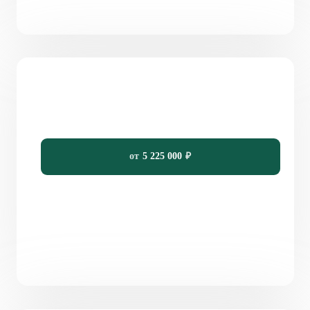
Проект одноэтажного дома с 3 спальнями 95 м²
«Умео»
95
3
1
12,20 x 10,20
от
5 225 000
₽