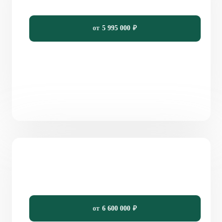
109
3
2
14,30 x 9,2
от
5 995 000
₽
Проект одноэтажного дома 120 м² с террасой в
стиле Прованс «Андерлехт»
120
4
2
12 x 16,1
от
6 600 000
₽