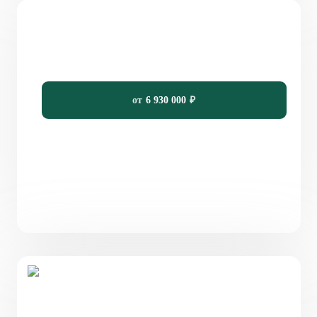
Проект одноэтажного дома 126 м² в стиле
Прованс с мансардой «Шпрон»
126
3
2
15.9 x 12.94
от
6 930 000
₽
Проект одноэтажного кирпичного дома 109 м² с
террасой «Бохум»