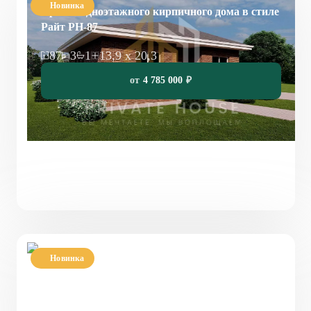
Новинка
Проект одноэтажного кирпичного дома в стиле
ИНФОРМАЦИЯ
Райт PH-87
КОНТАКТЫ
87
3
1
13,9 х 20,3
от
4 785 000
₽
Написать в Телеграмм
Заказать звонок
+7(843)210-36-61
Новинка
Проект одноэтажного дома на сваях с террасой
86 м² «Уланово»
86
3
1
11,5 x 9,3