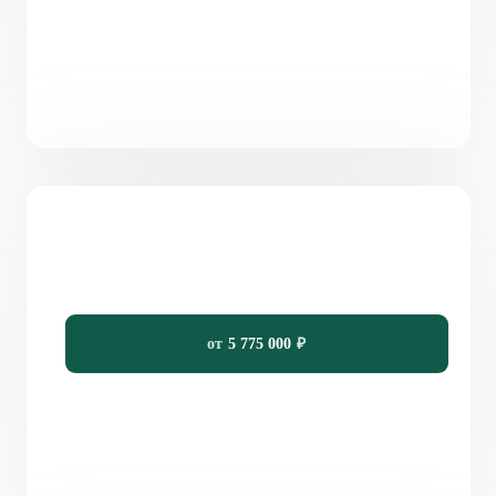
Проект одноэтажного дома с кладовой 105 м²
«Кадис»
105
2
2
13,4 x 12
от
5 775 000
₽