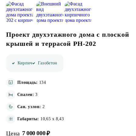
ИНФОРМАЦИЯ
КОНТАКТЫ
Проект двухэтажного дома с плоской
крышей и террасой PH-202
Написать в Телеграмм
Кирпич
Газобетон
Заказать звонок
+7(843)210-36-61
Площадь:
134
Спален:
3
Сан. узлов:
2
Габариты:
10,65 х 8,43
7 000 000
Цена
₽