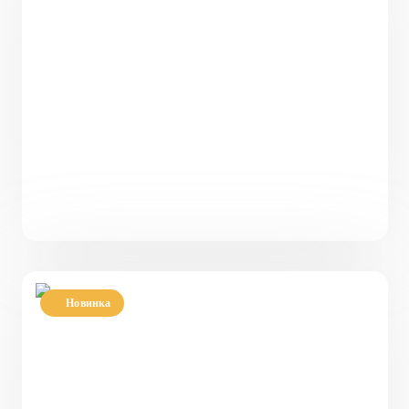
97
4
2
7 x 11
от
5 333 350
₽
Новинка
Проект двухэтажного кирпичного дома с
террасой PH-142
142
5
2
10,78 х 9,09
8 000 000
₽