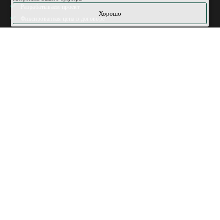
Разрабатываем проект
Хорошо
Фиксированная цена в договоре
Гарантия на работы 10 лет
Работаем с ипотекой и маткапиталом
Строители с опытом более 15 лет
Свои бригады
Информация
Перепечатка материалов сайта без письменного разрешения запрещена»
Вся информация, размещённая на сайте, носит ознакомительный характер и
может отличаться от действительности.
ООО "ЕРОСН"
ИНН: 1655388139