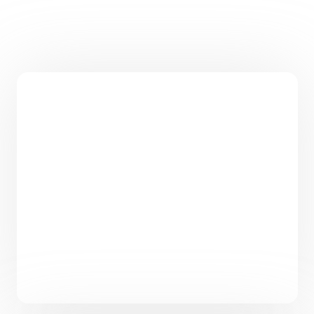
Проект одноэтажного дома 120 м² с террасой в
стиле Прованс «Андерлехт»
120
4
2
12 x 16,1
от
6 600 000
₽