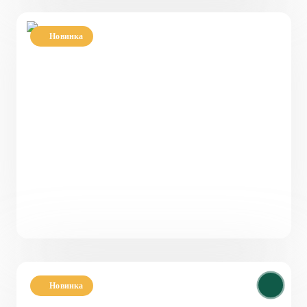
Новинка
Проект одноэтажного дома на сваях с террасой
86 м² «Уланово»
86
3
1
11,5 x 9,3
от
4 730 000
₽
Новинка
Проект двухэтажного дома в классическом
стиле PH-97