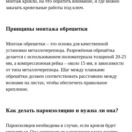
монтаж кровли, на что обратить внимание, и где можно
ИНФОРМАЦИЯ
заказать кровельные работы под ключ.
КОНТАКТЫ
Принципы монтажа обрешетки
Монтаж обрешетки – это основа для качественной
установки металлочерепицы. Разрежённая обрешётка
Написать в Телеграмм
делается с использованием пиломатериала толщиной 20-25
Заказать звонок
мм, а компрессионная рейка – около 15 мм, в зависимости
от типа металлочерепицы. Шаг между планками
+7(843)210-36-61
обрешётки должен соответствовать расстоянию между
волнами на листах, чтобы обеспечить правильное
крепление.
Как делать пароизоляцию и нужна ли она?
Пароизоляция необходима в случае, если кровля будет
утепляться. Она защищает от накопления влаги внутри