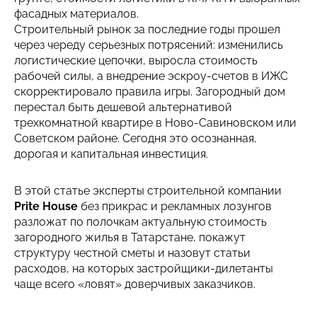
фасадных материалов.
ИНФОРМАЦИЯ
Строительный рынок за последние годы прошел
через череду серьезных потрясений: изменились
КОНТАКТЫ
логистические цепочки, выросла стоимость
рабочей силы, а внедрение эскроу-счетов в ИЖС
скорректировало правила игры. Загородный дом
перестал быть дешевой альтернативой
трехкомнатной квартире в Ново-Савиновском или
Написать в Телеграмм
Советском районе. Сегодня это осознанная,
Заказать звонок
дорогая и капитальная инвестиция.
+7(843)210-36-61
В этой статье эксперты строительной компании
Prite House
без прикрас и рекламных лозунгов
разложат по полочкам актуальную стоимость
загородного жилья в Татарстане, покажут
структуру честной сметы и назовут статьи
расходов, на которых застройщики-дилетанты
чаще всего «ловят» доверчивых заказчиков.