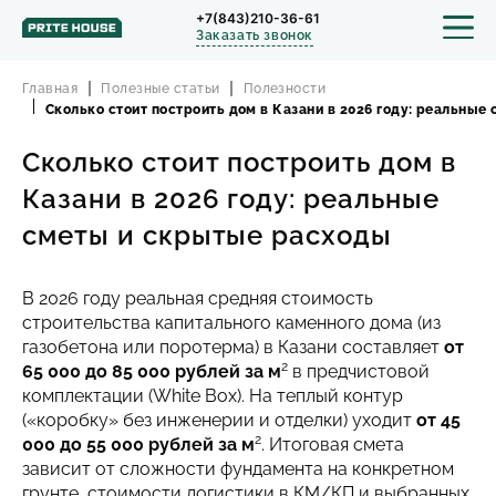
+7(843)210-36-61
Заказать звонок
Главная
Полезные статьи
Полезности
Сколько стоит построить дом в Казани в 2026 году: реальны
Сколько стоит построить дом в
СТРОИТЕЛЬСТВО
Казани в 2026 году: реальные
ПРОЕКТЫ
сметы и скрытые расходы
ПОРТФОЛИО
В 2026 году реальная средняя стоимость
строительства капитального каменного дома (из
БЛОГ
газобетона или поротерма) в Казани составляет
от
2
65 000 до 85 000 рублей за м
в предчистовой
комплектации (White Box). На теплый контур
О КОМПАНИИ
(«коробку» без инженерии и отделки) уходит
от 45
2
000 до 55 000 рублей за м
. Итоговая смета
ОТЗЫВЫ
зависит от сложности фундамента на конкретном
грунте, стоимости логистики в КМ/КП и выбранных