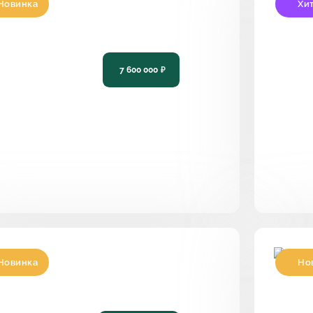
Новинка
Хи
роект дома для большой семьи PH-
Про
17
кла
116
7 600 000
₽
137
4
2
15,07 х 11,95
116
Новинка
Но
роект большого двухэтажного дома с
Про
алконом в стиле "Райт" PH-230
све