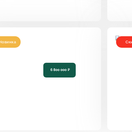
Новинка
Ск
роект одноэтажного дома на 3
Про
пальни с террасой PH-12
дом
6 800 000
₽
115
3
2
13,4 х 14,8
81