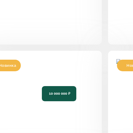
Новинка
Но
роект одноэтажного дома с плоской
Про
рышей PH-169
дом
13
10 000 000
₽
169
3
2
18,66 х 10,85
115