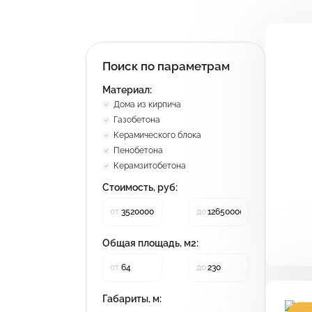
Поиск по параметрам
П
с
Материал:
Дома из кирпича
Газобетона
Керамического блока
Пенобетона
Керамзитобетона
Стоимость, руб:
от
до
Общая площадь, м2:
от
до
Габариты, м: