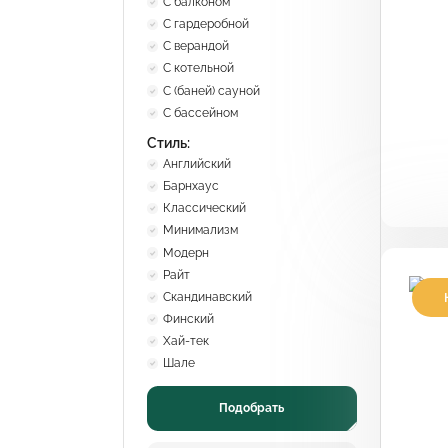
С балконом
С гардеробной
С верандой
С котельной
С (баней) сауной
С бассейном
Стиль:
Английский
Барнхаус
Классический
Минимализм
Модерн
Райт
Скандинавский
П
Финский
д
Хай-тек
Шале
Подобрать