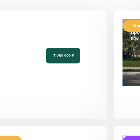
Но
роект одноэтажного дома с мастер-
Про
пальней 150 м² PH-123
кры
7 650 000
₽
151
3
2
14.7 х 14
134