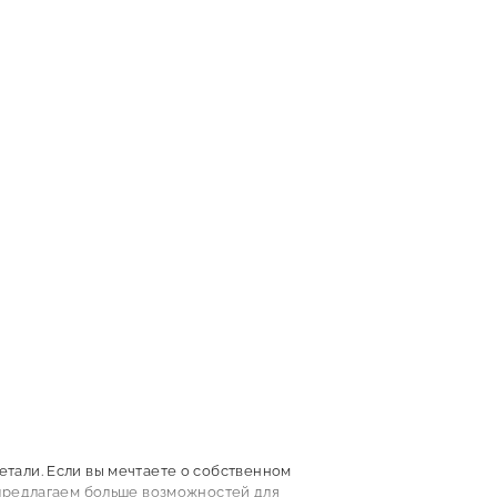
. изм.
Цена от, ₽
м2
48 000
м2
48 000
м2
48 000
тали. Если вы мечтаете о собственном
. изм.
Цена от, ₽
 предлагаем больше возможностей для