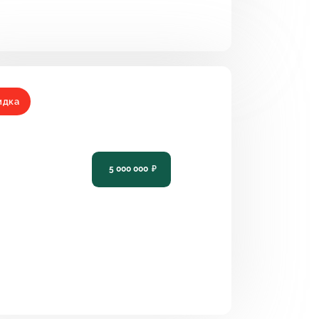
идка
ект небольшого одноэтажного
а PH-787
5 000 000
₽
2
1
9 х 10,9