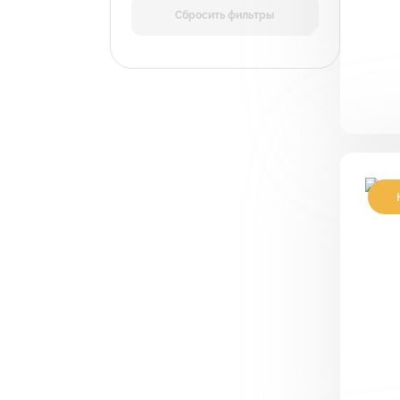
Сбросить фильтры
П
к