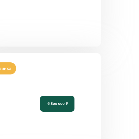
винка
ект современного одноэтажного
а с панорамным остеклением PH-
6 800 000
₽
3
2
13,4 х 14,8