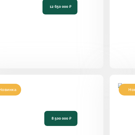
12 650 000
₽
230
5
4
14,4 х 12,2
114
Новинка
Но
роект современного одноэтажного
Про
ома с террасой PH-139
дом
8 500 000
₽
140
3
2
12,08 х 14,55
142