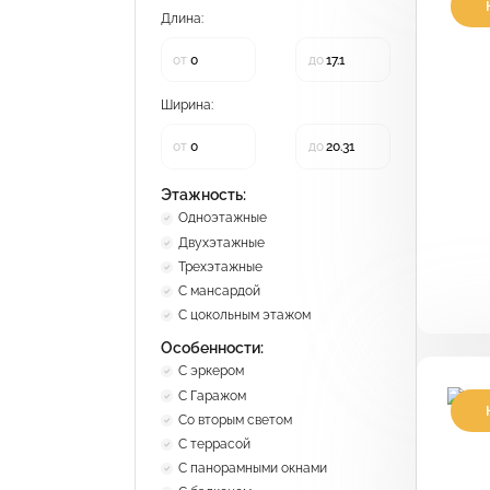
Длина:
П
1
от
до
Ширина:
от
до
Этажность:
Одноэтажные
Двухэтажные
Трехэтажные
С мансардой
С цокольным этажом
Особенности:
С эркером
С Гаражом
Со вторым светом
П
С террасой
б
С панорамными окнами