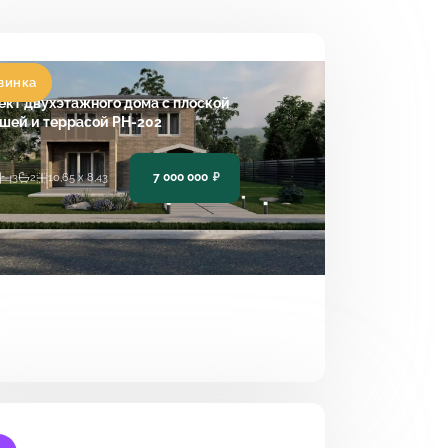
винка
ект двухэтажного дома с плоской
шей и террасой PH-202
7 000 000
₽
3
2
10,65 х 8,43