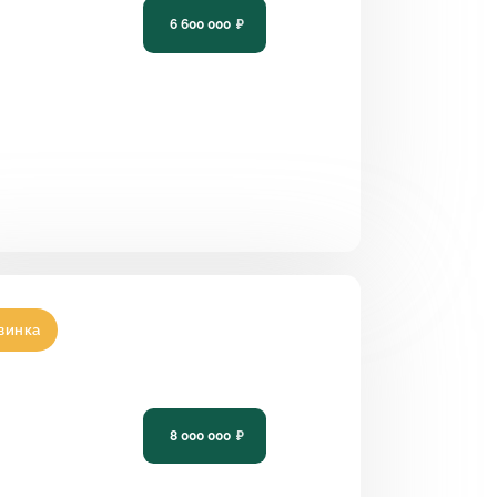
6 600 000
₽
3
2
14,15 х 13,9
винка
ект двухэтажного кирпичного
а с террасой PH-142
8 000 000
₽
5
2
10,78 х 9,09