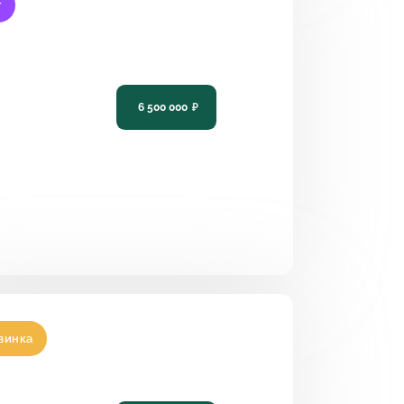
т
ект одноэтажного дома в
ссическом стиле с террасой PH-
6 500 000
₽
3
2
10,91 х 15,32
винка
ект одноэтажного дома со вторым
том и гардеробной PH-104