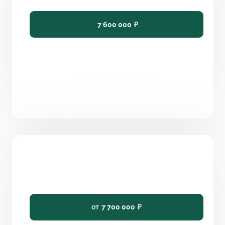
132
6
2
8,2 x 10
7 600 000
₽
Проект дома 140 м² на 4 спальни с
террасой «Барвиха»
140
4
2
9,90 x 8,90
от
7 700 000
₽