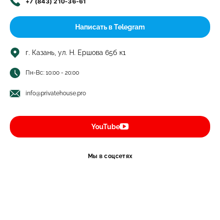
+7 (843) 210-36-61
Монолитная полита
м2
24 000
Ед.
Цена
Тип крыши
Написать в Telegram
изм.
от, ₽
Профлист
м2
1 500
г. Казань, ул. Н. Ершова 65б к1
Металлочерепица
м2
1 500
Пн-Вс: 10:00 - 20:00
Мягкая кровля
м2
2 500
info@privatehouse.pro
YouTube
Мы в соцсетях