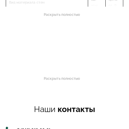
Вид материала стен
изм.
от, ₽
Раскрыть полностью
Дома из газобентона
м2
48 000
Дома из кирпича
м2
48 000
Дома из пеноблоков
м2
48 000
Ед.
Цена
Отделка фасада
изм.
от, ₽
Облицовочный кирпич
м2
2 000
Декоративняа штукатурка
м2
5 500
Раскрыть полностью
Сайдинг
м2
3 000
Ед.
Цена
Фундамента
изм.
от, ₽
Наши
контакты
Свайный
м2
25 000
Ленточный
м2
25 000