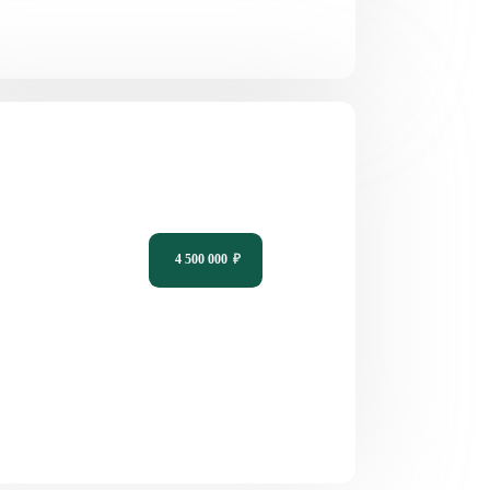
кт небольшого одноэтажного дома с
пальнями PH-64
4 500 000
₽
2
1
8,05 х 10