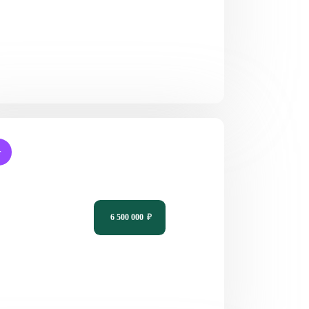
т
кт одноэтажного дома с большой
асой PH-1
6 500 000
₽
8
3
1
17,1 х 9,3