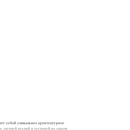
. изм.
Цена от, ₽
м2
48 000
м2
48 000
м2
48 000
яет собой уникальное архитектурное
. изм.
Цена от, ₽
и, уютной кухней и гостиной на одном