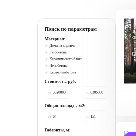
Поиск по параметрам
П
с
Материал:
Дома из кирпича
Газобетона
Керамического блока
Пенобетона
Керамзитобетона
Стоимость, руб:
от
до
Общая площадь, м2:
от
до
Габариты, м: