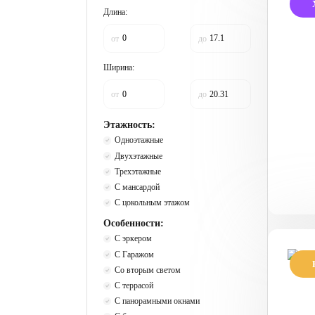
Длина:
П
к
от
до
Ширина:
от
до
Этажность:
Одноэтажные
Двухэтажные
Трехэтажные
С мансардой
С цокольным этажом
Особенности:
С эркером
С Гаражом
Со вторым светом
П
С террасой
с
С панорамными окнами