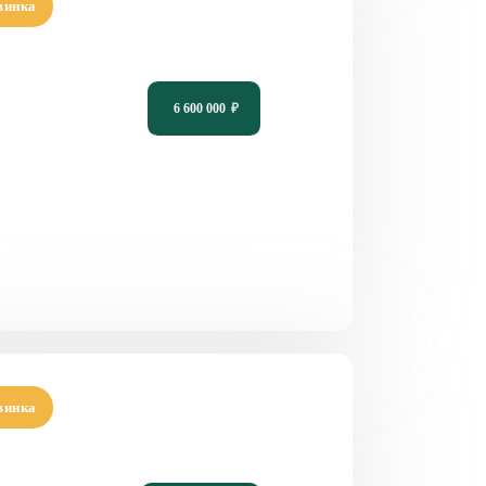
винка
кт одноэтажного дома со вторым
ом и гардеробной PH-104
6 600 000
₽
4
3
2
14,15 х 13,9
винка
кт одноэтажного дома с плоской
шей PH-169