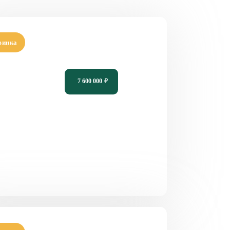
винка
кт дома для большой семьи PH-117
7 600 000
₽
7
4
2
15,07 х 11,95