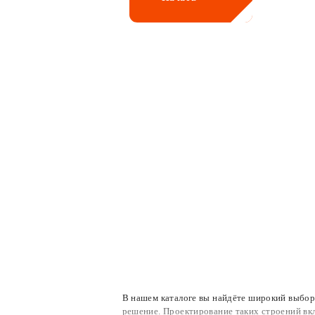
Вид материала стен
Дома из газобентона
Дома из кирпича
Дома из пеноблоков
В нашем каталоге вы найдёте широкий выбор
Отделка фасада
решение. Проектирование таких строений вк