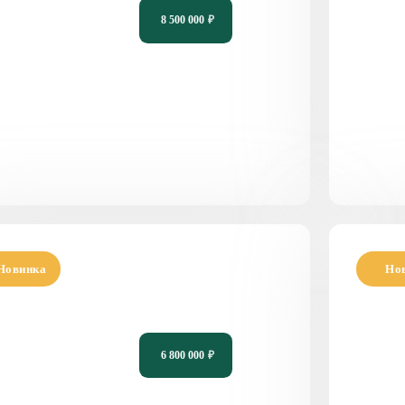
8 500 000
₽
140
3
2
12,08 х 14,55
16
Новинка
Но
роект современного одноэтажного дома
Прое
 панорамным остеклением PH-13
с те
6 800 000
₽
115
3
2
13,4 х 14,8
11