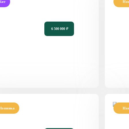
Хит
Но
роект одноэтажного дома в
Прое
лассическом стиле с террасой PH-116
свет
6 500 000
₽
116
3
2
10,91 х 15,32
11
Новинка
Но
роект современного одноэтажного дома
Прое
 террасой PH-139
кры