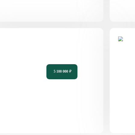
роект одноэтажного дома с
Прое
анорамными окнами PH-78
2 с
5 100 000
₽
78
3
1
10,39 х 9,61
64