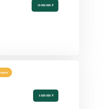
10 000 000
₽
9
3
2
18,66 х 10,85
винка
кт одноэтажного дома на 3 спальни
ррасой PH-12
6 800 000
₽
5
3
2
13,4 х 14,8