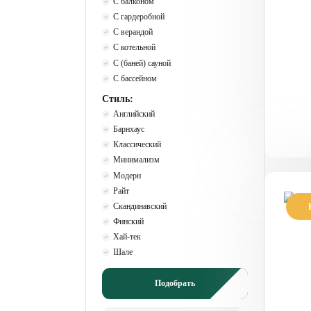
С балконом
С гардеробной
С верандой
С котельной
С (баней) сауной
С бассейном
Стиль:
Английский
Барнхаус
Классический
Минимализм
Модерн
Райт
Скандинавский
П
Финский
с
Хай-тек
Шале
Подобрать