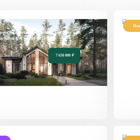
Но
роект одноэтажного дома с мастер-
Прое
пальней 150 м² PH-123
13
7 650 000
₽
151
3
2
14.7 х 14