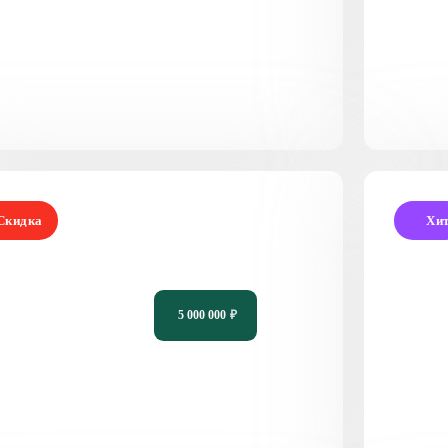
Скидка
Хи
роект небольшого одноэтажного дома
Прое
H-787
терр
5 000 000
₽
81
2
1
9 х 10,9
11