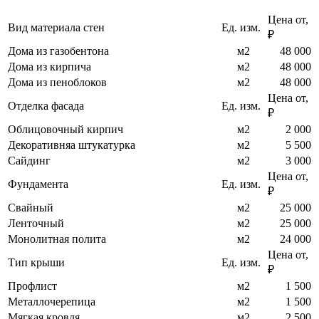
Цена от,
Вид материала стен
Ед. изм.
₽
Дома из газобентона
м2
48 000
Дома из кирпича
м2
48 000
Дома из пеноблоков
м2
48 000
Цена от,
Отделка фасада
Ед. изм.
₽
Облицовочный кирпич
м2
2 000
Декоративняа штукатурка
м2
5 500
Сайдинг
м2
3 000
Цена от,
Фундамента
Ед. изм.
₽
Свайный
м2
25 000
Ленточный
м2
25 000
Монолитная полита
м2
24 000
Цена от,
Тип крыши
Ед. изм.
₽
Профлист
м2
1 500
Металлочерепица
м2
1 500
Мягкая кровля
м2
2 500