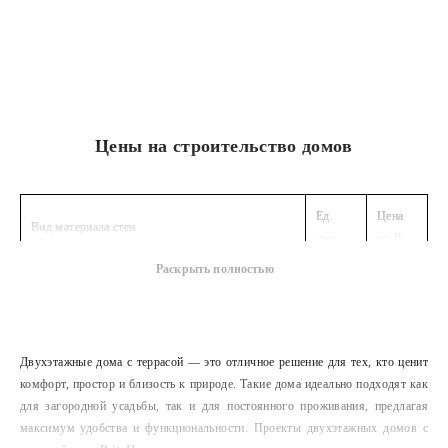
Цены на строительство домов
Ед.
Цена
Вид материала стен
изм.
от, ₽
Раскрыть полностью
Дома из газобентона
м2
48 000
Дома из кирпича
м2
48 000
Дома из пеноблоков
м2
48 000
Двухэтажные дома с террасой — это отличное решение для тех, кто ценит
Ед.
Цена
комфорт, простор и близость к природе. Такие дома идеально подходят как
Отделка фасада
изм.
от, ₽
для загородной усадьбы, так и для постоянного проживания, предлагая
максимум удобства и функциональности. Проекты двухэтажных домов с
Облицовочный кирпич
м2
2 000