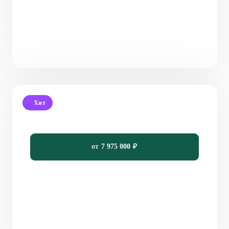
Хит
Проект двухэтажного дома с террасой PH-145
145
4
3
15,8 х 11.4
от
7 975 000
₽