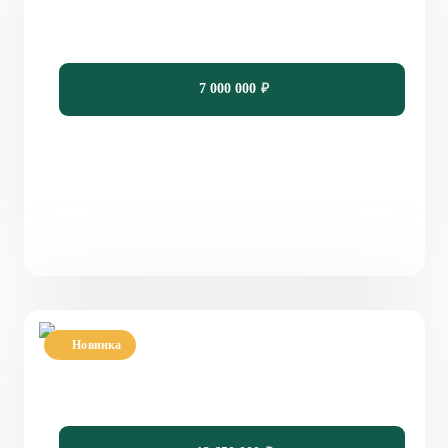
и террасой PH-202
ИНФОРМАЦИЯ
134
3
2
10,65 х 8,43
КОНТАКТЫ
7 000 000
₽
Написать в Телеграмм
Заказать звонок
+7(843)210-36-61
Новинка
Проект большого двухэтажного дома с
балконом в стиле "Райт" PH-230
230
5
4
14,4 х 12,2