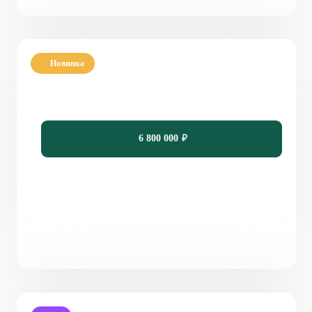
Новинка
Проект одноэтажного дома на 3 спальни с
террасой PH-12
115
3
2
13,4 х 14,8
6 800 000
₽