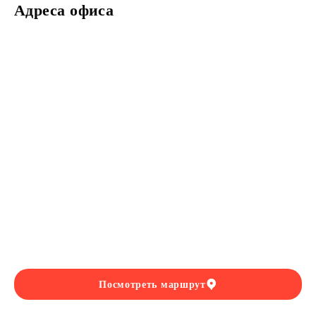
Адреса офиса
себя и своих близких домом, который станет настоящим оазисом комфорта
и спокойствия.
PriteHouse
— создаём дома, в которых хочется жить!
Посмотреть маршрут