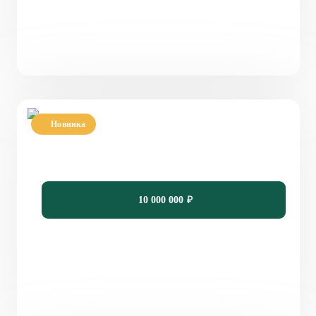
Новинка
Проект одноэтажного дома с плоской крышей
PH-169
169
3
2
18,66 х 10,85
10 000 000
₽