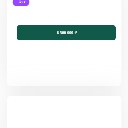
Хит
Проект одноэтажного дома с большой террасой
PH-1
118
3
1
17,1 х 9,3
6 500 000
₽
Проект современного одноэтажного дома с
террасой PH-91
91
4
1
12,6 х 8,83