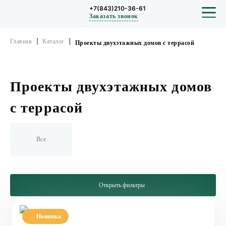
+7(843)210-36-61
Заказать звонок
Главная
Каталог
Проекты двухэтажных домов с террасой
СТРОИТЕЛЬСТВО
Проекты двухэтажных домов
ПРОЕКТЫ
с террасой
ПОРТФОЛИО
Все
БЛОГ
О КОМПАНИИ
Открыть фильтры
ОТЗЫВЫ
Новинка
Проект двухэтажного дома с плоской крышей