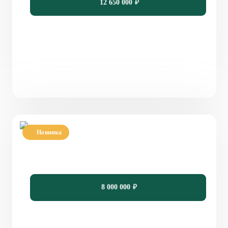
12 650 000
₽
Новинка
Проект двухэтажного кирпичного дома с
террасой PH-142
142
5
2
10,78 х 9,09
8 000 000
₽