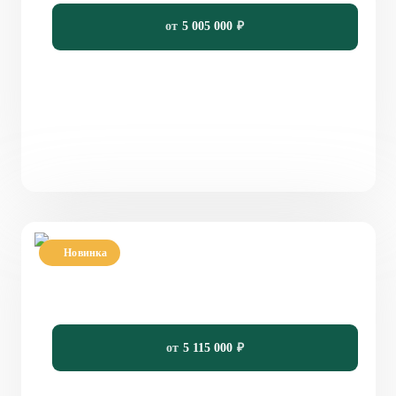
от
5 005 000
₽
Новинка
Проект двухэтажного дома с панорамными
окнами PH-93
93
3
2
6,88 x 9,22
от
5 115 000
₽