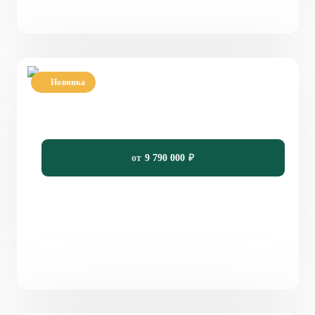
Новинка
Проект двухэтажного дома с гаражом 178 м²
PH-178
178
5
4
16 х 15.3
от
9 790 000
₽