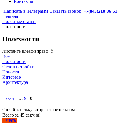
Контакты
Написать в Телеграмм
Заказать звонок
+7(843)210-36-61
Главная
Полезные статьи
Полезности
Полезности
Листайте влево/вправо
Все
Полезности
Отчеты стройки
Новости
Интерьер
Архитектура
Пагинация
Назад
1
…
9
10
записей
Онлайн-калькулятор строительства
Всего за 45 секунд!
Начать