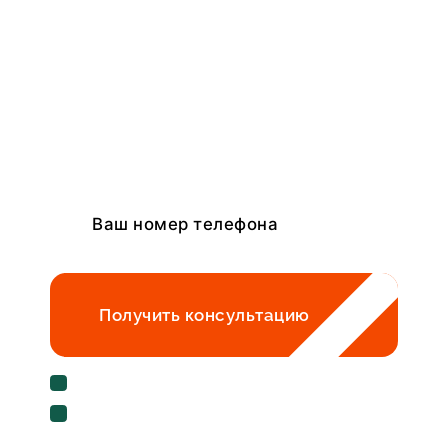
консультацию
специалиста
и узнайте с чего начать
строительство
Получить консультацию
Cогласен с условиями
политики
конфиденциальности данных
Cогласен на
обработку персональных данных