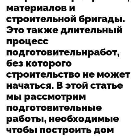
материалов и
ИНФОРМАЦИЯ
строительной бригады.
КОНТАКТЫ
Это также длительный
процесс
подготовительнработ,
Написать в Телеграмм
без которого
Заказать звонок
строительство не может
+7(843)210-36-61
начаться. В этой статье
мы рассмотрим
подготовительные
работы, необходимые
чтобы построить дом