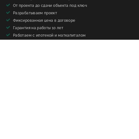
От проекта до сдачи объекта под ключ
Разрабатываем проект
Фиксированная цена в договоре
Гарантия на работы 10 лет
Работаем с ипотекой и маткапиталом
Строители с опытом более 15 лет
Свои бригады
Информация
Перепечатка материалов сайта без письменного разрешения
запрещена»
Вся информация, размещённая на сайте, носит ознакомительный
характер и может отличаться от действительности.
ООО "ЕРОСН"