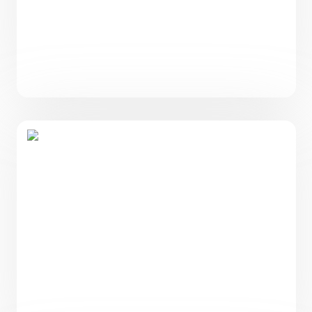
Проект небольшого одноэтажного дома с
2 спальнями PH-64
64
2
1
8,05 х 10
4 500 000
₽