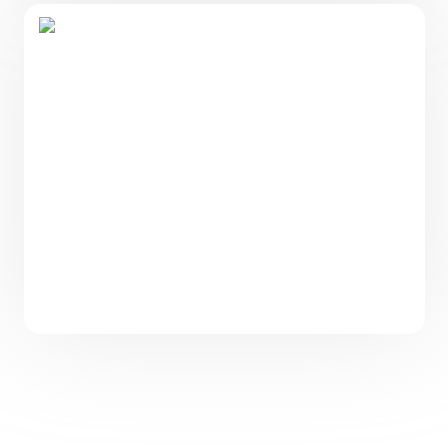
Проект одноэтажного дома с
панорамными окнами PH-78
78
3
1
10,39 х 9,61
5 100 000
₽