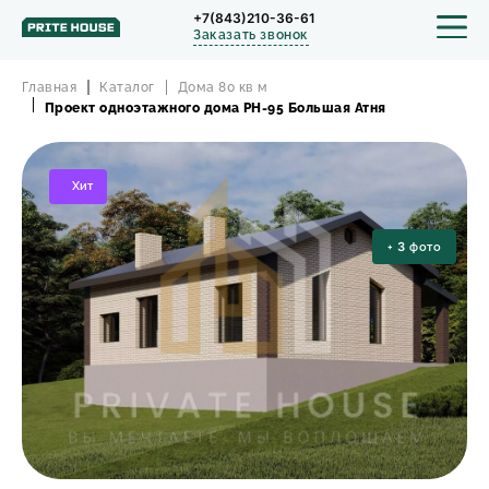
+7(843)210-36-61
Заказать звонок
Главная
Каталог
Дома 80 кв м
Проект одноэтажного дома РН-95 Большая Атня
СТРОИТЕЛЬСТВО
Хит
ПРОЕКТЫ
+
3
фото
ПОРТФОЛИО
БЛОГ
О КОМПАНИИ
ОТЗЫВЫ