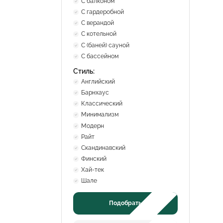
С балконом
С гардеробной
С верандой
С котельной
С (баней) сауной
С бассейном
Стиль:
Английский
Барнхаус
Классический
Минимализм
Модерн
Райт
Скандинавский
Финский
Хай-тек
Шале
Подобрать