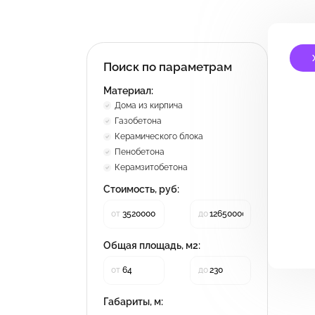
Поиск по параметрам
П
п
Материал:
Дома из кирпича
Газобетона
Керамического блока
Пенобетона
Керамзитобетона
Стоимость, руб:
от
до
Общая площадь, м2:
от
до
Габариты, м: