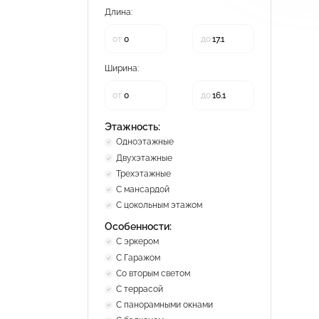
Длина:
от
до
Ширина:
от
до
Этажность:
Одноэтажные
Двухэтажные
Трехэтажные
С мансардой
С цокольным этажом
Особенности:
С эркером
С Гаражом
Со вторым светом
С террасой
С панорамными окнами