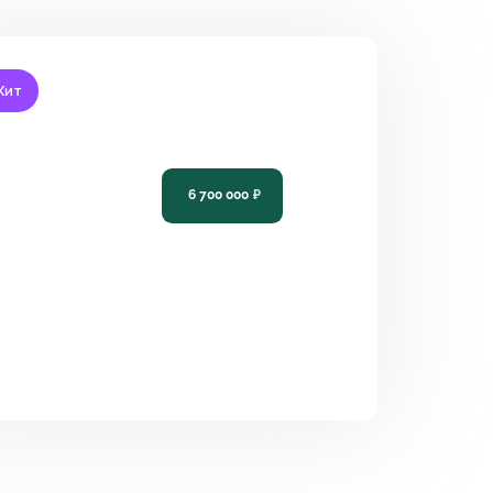
Хит
роект одноэтажного дома с
анорамными окнами "Светлый"
6 700 000
₽
115
3
2
14.22 x 9,52