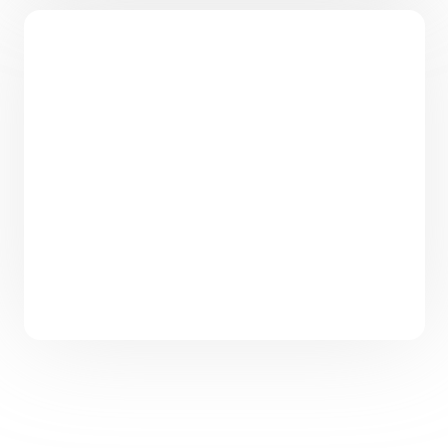
Проект одноэтажного дома с кладовой
105 м² «Кадис»
105
2
2
13,4 x 12
от
5 775 000
₽