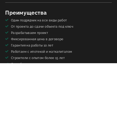
Преимущества
Один подрядчик на все виды работ
От проекта до сдачи объекта под ключ
Разрабатываем проект
Фиксированная цена в договоре
Гарантия на работы 10 лет
Работаем с ипотекой и маткапиталом
Строители с опытом более 15 лет
Свои бригады
Информация
Перепечатка материалов сайта без письменного разрешения
запрещена»
Вся информация, размещённая на сайте, носит ознакомительный