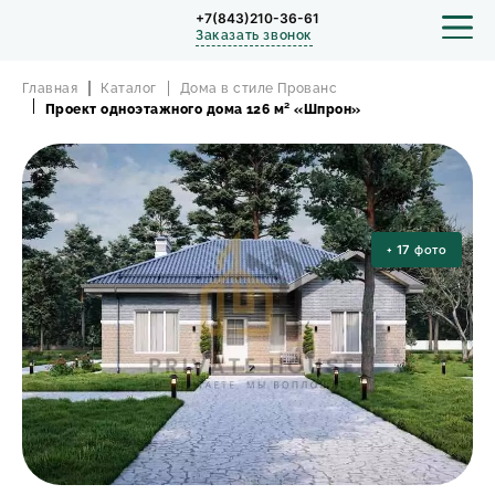
+7(843)210-36-61
Заказать звонок
Главная
Каталог
Дома в стиле Прованс
Проект одноэтажного дома 126 м² «Шпрон»
СТРОИТЕЛЬСТВО
ПРОЕКТЫ
+
17
фото
ПОРТФОЛИО
БЛОГ
О КОМПАНИИ
ОТЗЫВЫ