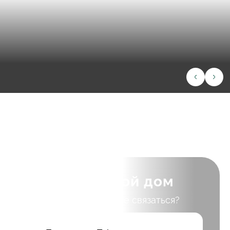
ИНФОРМАЦИЯ
КОНТАКТЫ
Написать в Телеграмм
Заказать звонок
+7(843)210-36-61
Хочу такой дом
Как с вами лучше связаться?