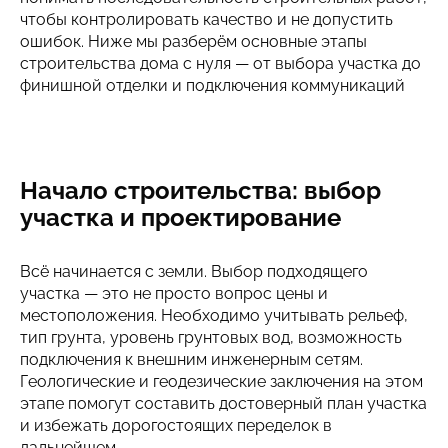
чтобы контролировать качество и не допустить
ИНФОРМАЦИЯ
ошибок. Ниже мы разберём основные этапы
строительства дома с нуля — от выбора участка до
КОНТАКТЫ
финишной отделки и подключения коммуникаций
Написать в Телеграмм
Начало строительства: выбор
участка и проектирование
Заказать звонок
+7(843)210-36-61
Всё начинается с земли. Выбор подходящего
участка — это не просто вопрос цены и
местоположения. Необходимо учитывать рельеф,
тип грунта, уровень грунтовых вод, возможность
подключения к внешним инженерным сетям.
Геологические и геодезические заключения на этом
этапе помогут составить достоверный план участка
и избежать дорогостоящих переделок в
дальнейшем.