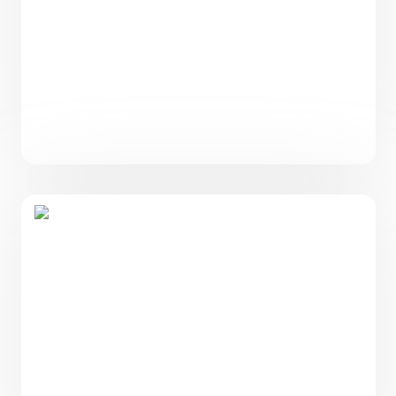
Проект небольшого одноэтажного дома с 2
спальнями PH-64
64
2
1
8,05 х 10
4 500 000
₽