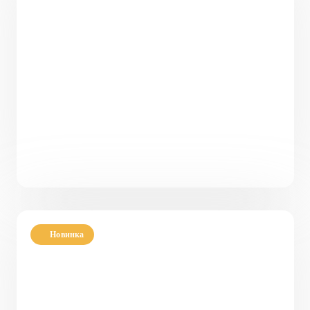
окнами PH-78
78
3
1
10,39 х 9,61
5 100 000
₽
Новинка
Проект современного двухэтажного дома с
террасой PH-106
от
5 412 000
₽