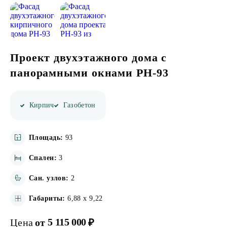
ИНФОРМАЦИЯ
КОНТАКТЫ
Проект двухэтажного дома с
панорамными окнами PH-93
Написать в Телеграмм
Кирпич
Газобетон
Заказать звонок
+7(843)210-36-61
Площадь:
93
Спален:
3
Сан. узлов:
2
Габариты:
6,88 x 9,22
5 115 000
Цена
от
₽