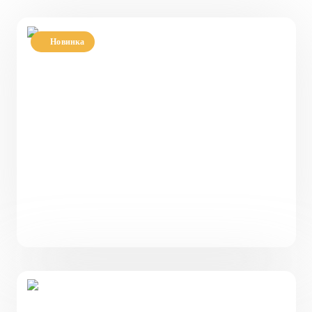
Новинка
Проект одноэтажного дома с большими окнами
103 м² РН-103
103
3
1
10 х 14
от
5 663 900
₽
Проект одноэтажного дома с панорамными