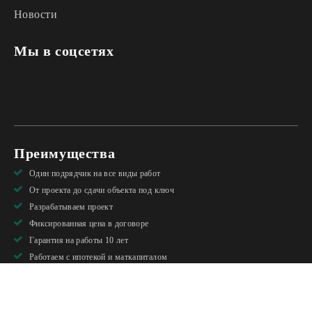
Новости
Мы в соцсетях
Преимущества
Один подрядчик на все виды работ
От проекта до сдачи объекта под ключ
Разрабатываем проект
Фиксированная цена в договоре
Гарантия на работы 10 лет
Работаем с ипотекой и маткапиталом
Строители с опытом более 15 лет
Свои бригады