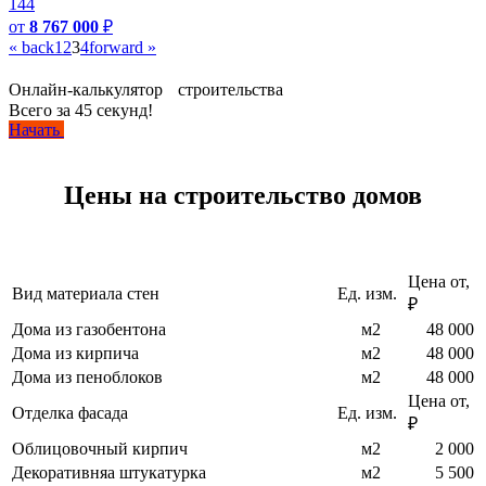
144
от
8 767 000
₽
« back
1
2
3
4
forward »
Онлайн-калькулятор строительства
Всего за 45 секунд!
Начать
Цены на строительство домов
Цена от,
Вид материала стен
Ед. изм.
₽
Дома из газобентона
м2
48 000
Дома из кирпича
м2
48 000
Дома из пеноблоков
м2
48 000
Цена от,
Отделка фасада
Ед. изм.
₽
Облицовочный кирпич
м2
2 000
Декоративняа штукатурка
м2
5 500