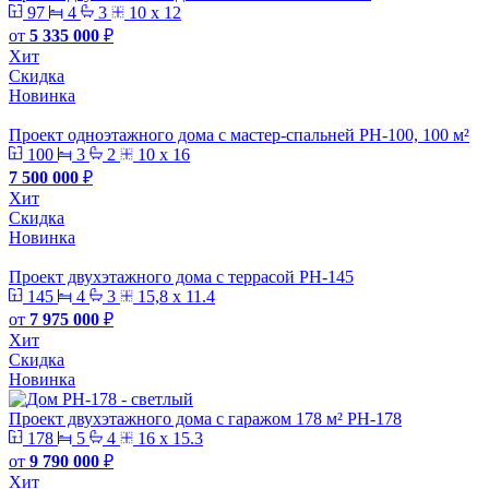
97
4
3
10 x 12
от
5 335 000
₽
Хит
Скидка
Новинка
Проект одноэтажного дома с мастер-спальней РН-100, 100 м²
100
3
2
10 х 16
7 500 000
₽
Хит
Скидка
Новинка
Проект двухэтажного дома с террасой PH-145
145
4
3
15,8 х 11.4
от
7 975 000
₽
Хит
Скидка
Новинка
Проект двухэтажного дома с гаражом 178 м² PH-178
178
5
4
16 х 15.3
от
9 790 000
₽
Хит