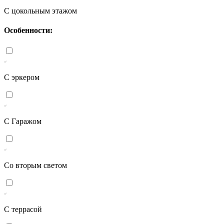
С цокольным этажом
Особенности:
С эркером
С Гаражом
Со вторым светом
С террасой